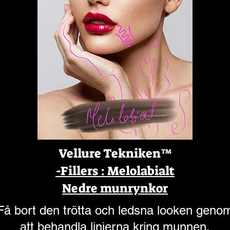
Vellure Tekniken™️
-Fillers : Melolabialt
Nedre munrynkor
Få bort den trötta och ledsna looken geno
att behandla linjerna kring munnen.