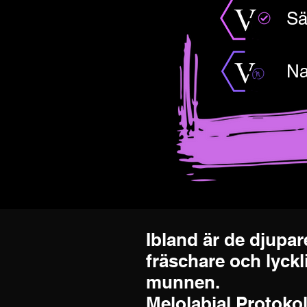
Sä
Na
Ibland är de djupar
fräschare och lyck
munnen.
Melolabial Protokol