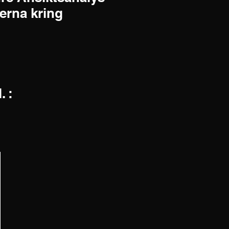
jerna kring
. :