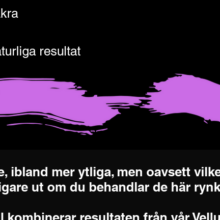
kra
turliga resultat
e, ibland mer ytliga, men oavsett vilk
ligare ut om du behandlar de här ryn
l kombinerar resultaten från vår Vell