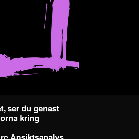
et, ser du genast
korna kring
ure Ansiktsanalys